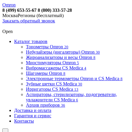
Omron
8 (499) 653-55-67
8 (800) 333-57-28
Москва
Регионы (бесплатный)
Заказать обратный звонок
Open
Каталог товаров
Тонометры Omron
20
Небулайзеры (ингаляторы) Omron
30
Жироанализаторы и весы Omron
8
Миостимуляторы Omron
5
Вибромассажеры CS Medica
4
Шагомеры Omron
8
Электронные термометры Omron и CS Medica
8
Зубные щетки CS Medica
30
Ирригаторы CS Medica
13
Аспираторы, стерилизаторы, подогреватели,
увлажнители CS Medica
6
Архив приборов
36
Доставка и оплата
Гарантия и сервис
Контакты