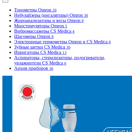
Тонометры Omron
20
Небулайзеры (ингаляторы) Omron
30
Жироанализаторы и весы Omron
8
Миостимуляторы Omron
5
Вибромассажеры CS Medica
4
Шагомеры Omron
8
Электронные термометры Omron и CS Medica
8
Зубные щетки CS Medica
30
Ирригаторы CS Medica
13
Аспираторы, стерилизаторы, подогреватели,
увлажнители CS Medica
6
Архив приборов
36