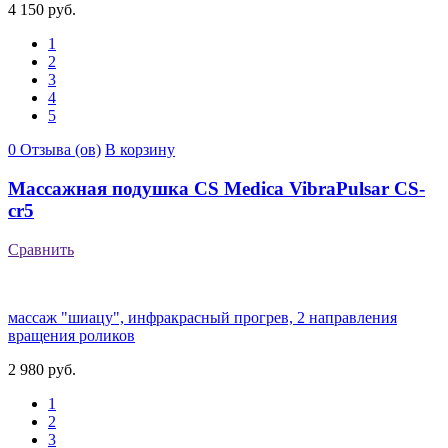
4 150 руб.
1
2
3
4
5
0 Отзыва (ов)
В корзину
Массажная подушка CS Medica VibraPulsar CS-
cr5
Сравнить
массаж "шиацу", инфракрасный прогрев, 2 направления
вращения роликов
2 980 руб.
1
2
3