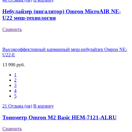
Небулайзер (ингалятор) Omron MicroAIR NE-
U22 меш-технология
Сравнить
Высокоэффективный карманный меш-небулайзер Омрон NE-
U22-E
13 990 руб.
1
2
3
4
5
21 Отзыва (ов)
В корзину
Тонометр Omron M2 Basic HEM-7121-ALRU
Сравнить