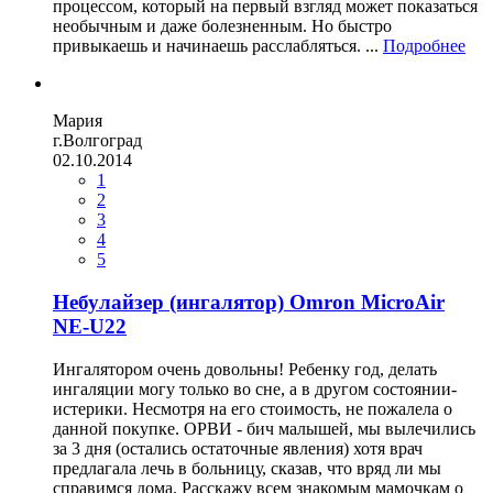
процессом, который на первый взгляд может показаться
необычным и даже болезненным. Но быстро
привыкаешь и начинаешь расслабляться. ...
Подробнее
Мария
г.Волгоград
02.10.2014
1
2
3
4
5
Небулайзер (ингалятор) Omron MicroAir
NE-U22
Ингалятором очень довольны! Ребенку год, делать
ингаляции могу только во сне, а в другом состоянии-
истерики. Несмотря на его стоимость, не пожалела о
данной покупке. ОРВИ - бич малышей, мы вылечились
за 3 дня (остались остаточные явления) хотя врач
предлагала лечь в больницу, сказав, что вряд ли мы
справимся дома. Расскажу всем знакомым мамочкам о