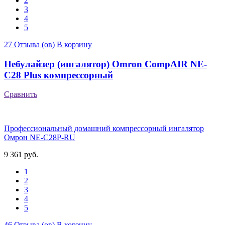
2
3
4
5
27 Отзыва (ов)
В корзину
Небулайзер (ингалятор) Omron CompAIR NE-
C28 Plus компрессорный
Сравнить
Профессиональный домашний компрессорный ингалятор
Омрон NE-C28P-RU
9 361 руб.
1
2
3
4
5
46 Отзыва (ов)
В корзину