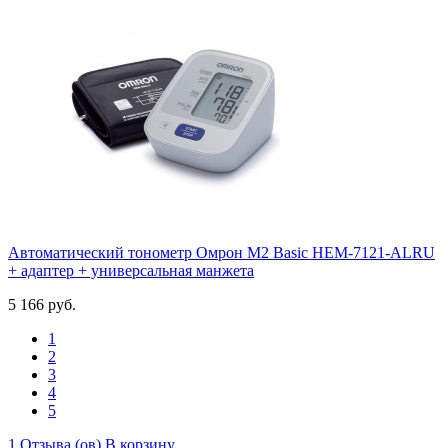
Автоматический тонометр Омрон М2 Basic HEM-7121-ALRU
+ адаптер + универсальная манжета
5 166 руб.
1
2
3
4
5
1 Отзыва (ов)
В корзину