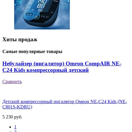
Хиты продаж
Самые популярные товары
Небулайзер (ингалятор) Omron CompAIR NE-
C24 Kids компрессорный детский
Сравнить
Детский компрессорный ингалятор Омрон NE-C24 Kids (NE-
C801S-KDRU)
5 230 руб.
1