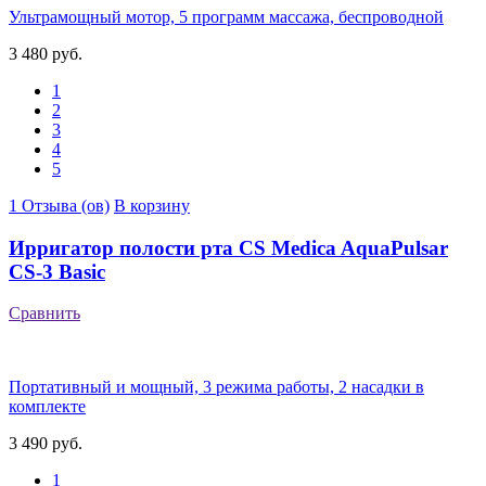
Ультрамощный мотор, 5 программ массажа, беспроводной
3 480 руб.
1
2
3
4
5
1 Отзыва (ов)
В корзину
Ирригатор полости рта CS Medica AquaPulsar
CS-3 Basic
Сравнить
Портативный и мощный, 3 режима работы, 2 насадки в
комплекте
3 490 руб.
1