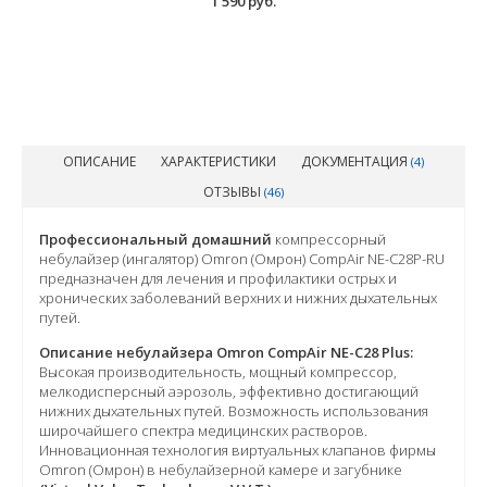
1 590 руб.
ОПИСАНИЕ
ХАРАКТЕРИСТИКИ
ДОКУМЕНТАЦИЯ
(4)
ОТЗЫВЫ
(46)
Профессиональный домашний
компрессорный
небулайзер (ингалятор) Omron (Омрон) CompAir NE-C28P-RU
предназначен для лечения и профилактики острых и
хронических заболеваний верхних и нижних дыхательных
путей.
Описание небулайзера Omron CompAir NE-C28 Plus:
Высокая производительность, мощный компрессор,
мелкодисперсный аэрозоль, эффективно достигающий
нижних дыхательных путей. Возможность использования
широчайшего спектра медицинских растворов.
Инновационная технология виртуальных клапанов фирмы
Omron (Омрон) в небулайзерной камере и загубнике