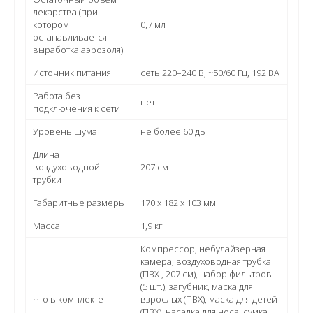
лекарства (при
котором
0,7 мл
останавливается
выработка аэрозоля)
Источник питания
сеть 220–240 В, ~50/60 Гц, 192 ВА
Работа без
нет
подключения к сети
Уровень шума
не более 60 дБ
Длина
воздуховодной
207 см
трубки
Габаритные размеры
170 x 182 x 103 мм
Масса
1,9 кг
Компрессор, небулайзерная
камера, воздуховодная трубка
(ПВХ , 207 см), набор фильтров
(5 шт.), загубник, маска для
Что в комплекте
взрослых (ПВХ), маска для детей
(ПВХ), насадка для носа, сумка