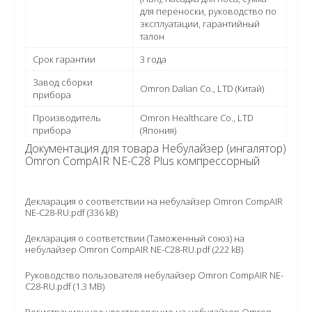
для переноски, руководство по
эксплуатации, гарантийный
талон
Срок гарантии
3 года
Завод сборки
Omron Dalian Co., LTD (Китай)
прибора
Производитель
Omron Healthcare Co., LTD
прибора
(Япония)
Документация для товара Небулайзер (ингалятор)
Omron CompAIR NE-C28 Plus компрессорный
Декларация о соответствии на небулайзер Omron CompAIR
NE-C28-RU.pdf (336 kB)
Декларация о соответствии (Таможенный союз) на
небулайзер Omron CompAIR NE-C28-RU.pdf (222 kB)
Руководство пользователя небулайзер Omron CompAIR NE-
C28-RU.pdf (1.3 MB)