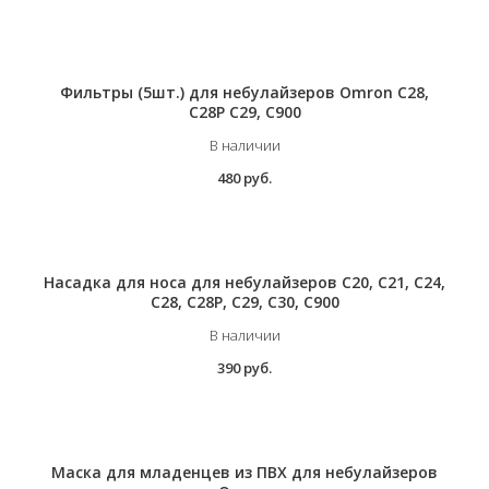
Фильтры (5шт.) для небулайзеров Omron С28,
C28P С29, С900
В наличии
480 руб.
Насадка для носа для небулайзеров C20, С21, С24,
С28, C28P, С29, С30, С900
В наличии
390 руб.
Маска для младенцев из ПВХ для небулайзеров