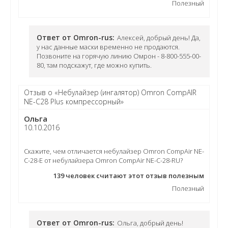
Полезный
Ответ от Omron-rus:
Алексей, добрый день! Да,
у нас данные маски временно не продаются.
Позвоните на горячую линию Омрон - 8-800-555-00-
80, там подскажут, где можно купить.
Отзыв о «Небулайзер (ингалятор) Omron CompAIR
NE-C28 Plus компрессорный»
Ольга
10.10.2016
Скажите, чем отличается небулайзер Omron CompAir NE-
C-28-E от небулайзера Omron CompAir NE-C-28-RU?
139
человек считают этот отзыв полезным
Полезный
Ответ от Omron-rus:
Ольга, добрый день!