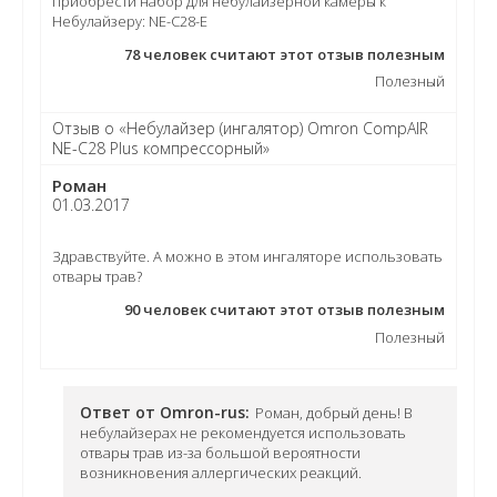
приобрести набор для небулайзерной камеры к
Небулайзеру: NE-C28-E
78
человек считают этот отзыв полезным
Полезный
Отзыв о «Небулайзер (ингалятор) Omron CompAIR
NE-C28 Plus компрессорный»
Роман
01.03.2017
Здравствуйте. А можно в этом ингаляторе использовать
отвары трав?
90
человек считают этот отзыв полезным
Полезный
Ответ от Omron-rus:
Роман, добрый день! В
небулайзерах не рекомендуется использовать
отвары трав из-за большой вероятности
возникновения аллергических реакций.