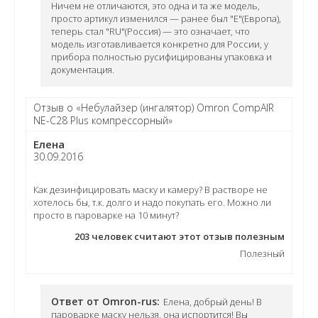
Ничем не отличаются, это одна и та же модель,
просто артикул изменился — ранее был "Е"(Европа),
теперь стал "RU"(Россия) — это означает, что
модель изготавливается конкретно для России, у
прибора полностью русифицированы упаковка и
документация.
Отзыв о «Небулайзер (ингалятор) Omron CompAIR
NE-C28 Plus компрессорный»
Елена
30.09.2016
Как дезинфицировать маску и камеру? В растворе не
хотелось бы, т.к. долго и надо покупать его. Можно ли
просто в пароварке на 10 минут?
203
человек считают этот отзыв полезным
Полезный
Ответ от Omron-rus:
Елена, добрый день! В
пароварке маску нельзя, она испортится! Вы