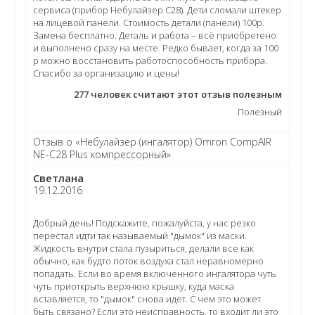
сервиса (прибор Небулайзер C28). Дети сломали штекер
на лицевой панели. Стоимость детали (панели) 100р.
Замена бесплатно. Деталь и работа – всё приобретено
и выполнено сразу на месте. Редко бывает, когда за 100
р можно восстановить работоспособность прибора.
Спасибо за организацию и цены!
277
человек считают этот отзыв полезным
Полезный
Отзыв о «Небулайзер (ингалятор) Omron CompAIR
NE-C28 Plus компрессорный»
Светлана
19.12.2016
Добрый день! Подскажите, пожалуйста, у нас резко
перестал идти так называемый "дымок" из маски.
Жидкость внутри стала пузыриться, делали все как
обычно, как будто поток воздуха стал неравномерно
попадать. Если во время включенного ингалятора чуть
чуть приоткрыть верхнюю крышку, куда маска
вставляется, то "дымок" снова идет. С чем это может
быть связано? Если это неисправность, то входит ли это