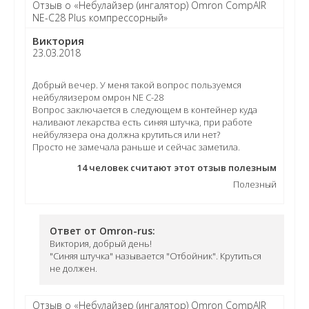
Отзыв о «Небулайзер (ингалятор) Omron CompAIR
NE-C28 Plus компрессорный»
Виктория
23.03.2018
Добрый вечер. У меня такой вопрос пользуемся
нейбуляизером омрон NE C-28
Вопрос заключается в следующем в контейнер куда
наливают лекарства есть синяя штучка, при работе
нейбулязера она должна крутиться или нет?
Просто не замечала раньше и сейчас заметила.
14
человек считают этот отзыв полезным
Полезный
Ответ от Omron-rus:
Виктория, добрый день!
"Синяя штучка" называется "Отбойник". Крутиться
не должен.
Отзыв о «Небулайзер (ингалятор) Omron CompAIR