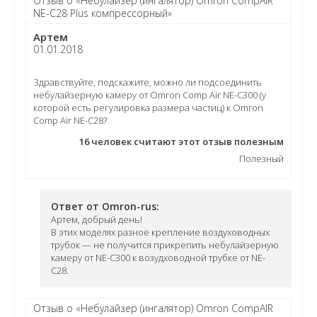
Отзыв о «Небулайзер (ингалятор) Omron CompAIR
NE-C28 Plus компрессорный»
Артем
01.01.2018
Здравствуйте, подскажите, можно ли подсоединить
небулайзерную камеру от Omron Comp Air NE-C300 (у
которой есть регулировка размера частиц) к Omron
Comp Air NE-C28?
16
человек считают этот отзыв полезным
Полезный
Ответ от Omron-rus:
Артем, добрый день!
В этих моделях разное крепление воздуховодных
трубок — не получится прикрепить небулайзерную
камеру от NE-C300 к возудховодной трубке от NE-
C28.
Отзыв о «Небулайзер (ингалятор) Omron CompAIR