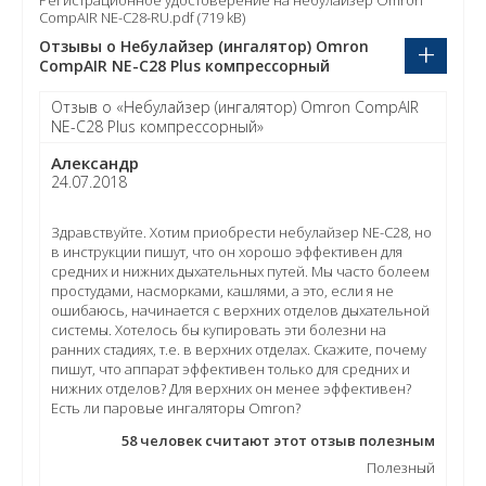
Регистрационное удостоверение на небулайзер Omron
CompAIR NE-C28-RU.pdf (719 kB)
+
Отзывы о Небулайзер (ингалятор) Omron
CompAIR NE-C28 Plus компрессорный
Отзыв о «Небулайзер (ингалятор) Omron CompAIR
NE-C28 Plus компрессорный»
Александр
24.07.2018
Здравствуйте. Хотим приобрести небулайзер NE-C28, но
в инструкции пишут, что он хорошо эффективен для
средних и нижних дыхательных путей. Мы часто болеем
простудами, насморками, кашлями, а это, если я не
ошибаюсь, начинается с верхних отделов дыхательной
системы. Хотелось бы купировать эти болезни на
ранних стадиях, т.е. в верхних отделах. Скажите, почему
пишут, что аппарат эффективен только для средних и
нижних отделов? Для верхних он менее эффективен?
Есть ли паровые ингаляторы Omron?
58
человек считают этот отзыв полезным
Полезный