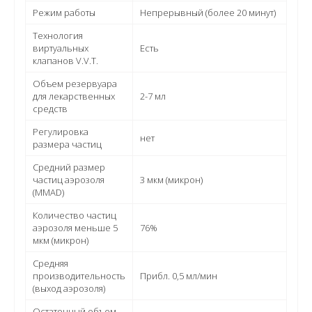
Режим работы
Непрерывный (более 20 минут)
Технология
виртуальных
Есть
клапанов V.V.T.
Объем резервуара
для лекарственных
2-7 мл
средств
Регулировка
нет
размера частиц
Средний размер
частиц аэрозоля
3 мкм (микрон)
(MMAD)
Количество частиц
аэрозоля меньше 5
76%
мкм (микрон)
Средняя
производительность
Прибл. 0,5 мл/мин
(выход аэрозоля)
Остаточный объем