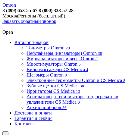
Omron
8 (499) 653-55-67
8 (800) 333-57-28
Москва
Регионы (бесплатный)
Заказать обратный звонок
Open
Каталог товаров
Тонометры Omron
20
Небулайзеры (ингаляторы) Omron
30
Жироанализаторы и весы Omron
8
Миостимуляторы Omron
5
Вибромассажеры CS Medica
4
Шагомеры Omron
8
Электронные термометры Omron и CS Medica
8
Зубные щетки CS Medica
30
Ирригаторы CS Medica
13
Аспираторы, стерилизаторы, подогреватели,
увлажнители CS Medica
6
Архив приборов
36
Доставка и оплата
Гарантия и сервис
Контакты