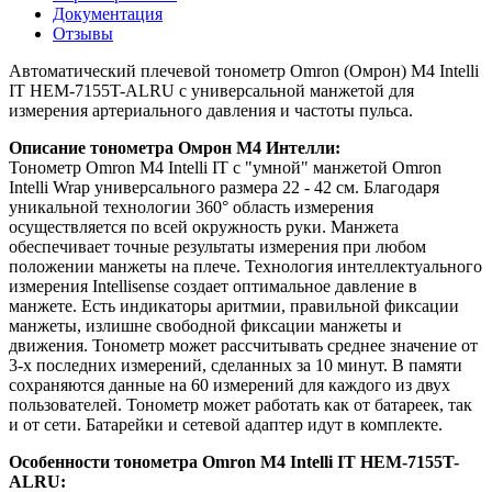
Документация
Отзывы
Автоматический плечевой тонометр Omron (Омрон) M4 Intelli
IT HEM-7155T-ALRU с универсальной манжетой для
измерения артериального давления и частоты пульса.
Описание тонометра Омрон М4 Интелли:
Тонометр Omron M4 Intelli IT с "умной" манжетой Omron
Intelli Wrap универсального размера 22 - 42 см. Благодаря
уникальной технологии 360° область измерения
осуществляется по всей окружность руки. Манжета
обеспечивает точные результаты измерения при любом
положении манжеты на плече. Технология интеллектуального
измерения Intellisense создает оптимальное давление в
манжете. Есть индикаторы аритмии, правильной фиксации
манжеты, излишне свободной фиксации манжеты и
движения. Тонометр может рассчитывать среднее значение от
3-х последних измерений, сделанных за 10 минут. В памяти
сохраняются данные на 60 измерений для каждого из двух
пользователей. Тонометр может работать как от батареек, так
и от сети. Батарейки и сетевой адаптер идут в комплекте.
Особенности тонометра Omron M4 Intelli IT HEM-7155T-
ALRU: