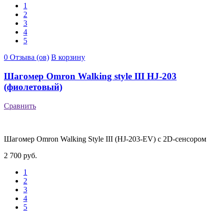
1
2
3
4
5
0 Отзыва (ов)
В корзину
Шагомер Omron Walking style III HJ-203
(фиолетовый)
Сравнить
Шагомер Omron Walking Style III (HJ-203-EV) с 2D-сенсором
2 700 руб.
1
2
3
4
5