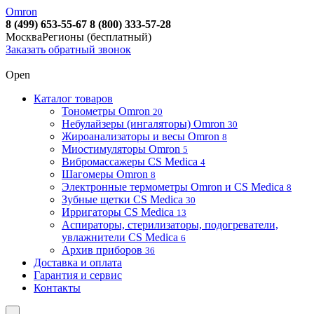
Omron
8 (499) 653-55-67
8 (800) 333-57-28
Москва
Регионы (бесплатный)
Заказать обратный звонок
Open
Каталог товаров
Тонометры Omron
20
Небулайзеры (ингаляторы) Omron
30
Жироанализаторы и весы Omron
8
Миостимуляторы Omron
5
Вибромассажеры CS Medica
4
Шагомеры Omron
8
Электронные термометры Omron и CS Medica
8
Зубные щетки CS Medica
30
Ирригаторы CS Medica
13
Аспираторы, стерилизаторы, подогреватели,
увлажнители CS Medica
6
Архив приборов
36
Доставка и оплата
Гарантия и сервис
Контакты