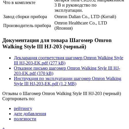
Что в комплекте
3 В и руководство по
эксплуатации.
Завод сборки прибора
Omron Dalian Co., LTD (Китай)
Omron Healthcare Co., LTD
Производитель прибора
(Япония)
Документация для товара Шагомер Omron
Walking Style III HJ-203 (черный)
Декларация соответствия шагомер Omron Walking Style
III HJ-203-EK.pdf (277 kB)
Отказное письмо шагомер Omron Walking Style III HJ-
203-EK.pdf (370 kB)
Инструкция по эксплуатации шагомер Omron Walking
Style III HJ-203-EK.pdf (1.2 MB)
Отзывы о Шагомер Omron Walking Style III HJ-203 (черный)
Сортировать по:
рейтингу
дате добавления
полезности
+