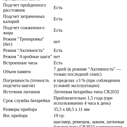
Подсчет пройденного
Есть
расстояния
Подсчет затраченных
Есть
калорий
Подсчет сожженного
Есть
жира
Режим "Тренировка"
нет
(бег)
Режим "Активность"
Есть
Режим "Аэробные шаги"
нет
Встроенные часы
Есть
7 дней (в режиме "Активность" —
Объем памяти
только последний сеанс)
Погрешность (точность
в пределах ±3 % (при соблюдении
подсчета шагов)
условий эксплуатации)
Источник питания
Литиевая батарейка типа CR2032
Приблизительно 1,5 года (при
Срок службы батарейки
использовании 4 часа в день)
Размеры прибора
35,5 х 68,5 х 11 мм
Вес прибора
19 гр.
шагомер, ремешок, зажим, литиевая
батарея типа CR2032 напряжением