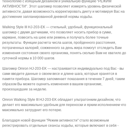
технологию с изящным дизайном и уникальную функцию “РЕЖИМ
АКТИВНОСТИ”. Этот шагомер позволяет измерять уровень физической
активности, давая возможность корректировать диету и мотивируя Вас на
достижение запланированной дневной нормы ходьбы.
Walking Style III HJ-203-EK — cтильный, удобный, функциональный
шагомер с двумя датчиками, что позволяет носить прибор в сумке,
кармане, повесить на шею или ремень и получать более точные
результаты. Функции расчета числа шагов, пройденного расстояния,
потраченных калорий, сожженного за день жира помогут отследить Вам
изменения состояния своего организма, понять сколько Вам не хватило до
суточной нормы в 10 000 шагов.
Шагомер Omron HJ-203-EK — настраивается индивидуально под Вас - вы
сами вводите данные о своем весе и длине шага, которые хранятся в
памяти прибора. Шагомер запоминает показания в течении 7 дней, таким
образом Вы можете оценить изменения в вашем организме,
произошедшие за неделю.
Omron Walking Style III HJ-203-EK обладает ультратонким дизайном, что
делает его максимально удобным для переноски и ярким исполнением что
максимально затруднит его потерю.
Благодаря новой функции "Режим активности" стало возможным
регистрировать отдельные сеансы ходьбы, которые включают в себя -