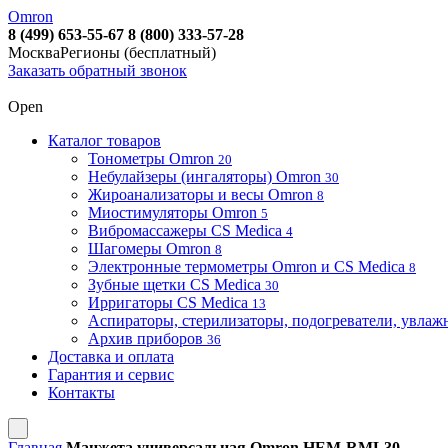
Omron
8 (499) 653-55-67
8 (800) 333-57-28
Москва
Регионы (бесплатный)
Заказать обратный звонок
Open
Каталог товаров
Тонометры Omron
20
Небулайзеры (ингаляторы) Omron
30
Жироанализаторы и весы Omron
8
Миостимуляторы Omron
5
Вибромассажеры CS Medica
4
Шагомеры Omron
8
Электронные термометры Omron и CS Medica
8
Зубные щетки CS Medica
30
Ирригаторы CS Medica
13
Аспираторы, стерилизаторы, подогреватели, увла
Архив приборов
36
Доставка и оплата
Гарантия и сервис
Контакты
Главная
Манжета универсальная Omron HEM-RML30