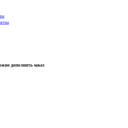
тра
автра
ожно дополнить заказ