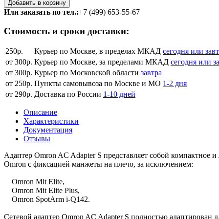
Или заказать по тел.:
+7 (499) 653-55-67
Стоимость и сроки доставки:
250р.
Курьер по Москве, в пределах МКАД
сегодня или зав
от 300р.
Курьер по Москве, за пределами МКАД
сегодня или з
от 300р.
Курьер по Московской области
завтра
от 250р.
Пункты самовывоза по Москве и МО
1-2 дня
от 290р.
Доставка по России
1-10 дней
Описание
Характеристики
Документация
Отзывы
Адаптер Omron AC Adapter S представляет собой компактное и 
Omron с фиксацией манжеты на плечо, за исключением:
Omron Mit Elite,
Omron Mit Elite Plus,
Omron SpotArm i-Q142.
Сетевой адаптер Omron AC Adapter S полностью адаптирован д