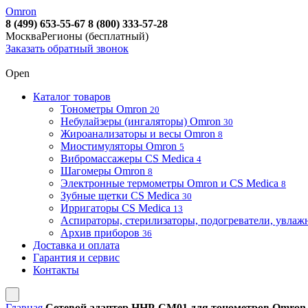
Omron
8 (499) 653-55-67
8 (800) 333-57-28
Москва
Регионы (бесплатный)
Заказать обратный звонок
Open
Каталог товаров
Тонометры Omron
20
Небулайзеры (ингаляторы) Omron
30
Жироанализаторы и весы Omron
8
Миостимуляторы Omron
5
Вибромассажеры CS Medica
4
Шагомеры Omron
8
Электронные термометры Omron и CS Medica
8
Зубные щетки CS Medica
30
Ирригаторы CS Medica
13
Аспираторы, стерилизаторы, подогреватели, увла
Архив приборов
36
Доставка и оплата
Гарантия и сервис
Контакты
Главная
Сетевой адаптер HHP-CM01 для тонометров Omron