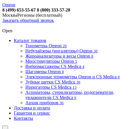
Omron
8 (499) 653-55-67
8 (800) 333-57-28
Москва
Регионы (бесплатный)
Заказать обратный звонок
Open
Каталог товаров
Тонометры Omron
20
Небулайзеры (ингаляторы) Omron
30
Жироанализаторы и весы Omron
8
Миостимуляторы Omron
5
Вибромассажеры CS Medica
4
Шагомеры Omron
8
Электронные термометры Omron и CS Medica
8
Зубные щетки CS Medica
30
Ирригаторы CS Medica
13
Аспираторы, стерилизаторы, подогреватели,
увлажнители CS Medica
6
Архив приборов
36
Доставка и оплата
Гарантия и сервис
Контакты