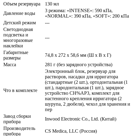
Объем резервуара
130 мл
3 режима: «INTENSE»: 590 кПа,
Давление воды
«NORMAL»: 390 кПа, «SOFT»: 200 кПа
Детский режим
---
Светодиодная
подсветка и
---
многоразовые
наклейки
Габаритные
74,8 х 272 х 58,6 мм (Ш х В х Г)
размеры
Масса
281 г (без зарядного устройства)
Электронный блок, резервуар для
растворов, насадки для ирригатора
(стандартные (2 шт.), ортодонтальная (1
шт.), пародонтальная (1 шт.), зарядное
Что в комплекте
устройство CH%AP3, комплект для
настенного крепления ирригатора (2
шурупа, 2 дюбеля), чехол для хранения и
пер
Завод сборки
Inwood Electronic Co., Ltd. (Китай)
прибора
Производитель
CS Medica, LLC (Россия)
прибора