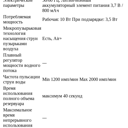
Электрические
50/60 Гц, Литий-ионный
параметры
аккумуляторный элемент питания 3,7 В /
800 мАч
Потребляемая
Рабочая: 10 Вт При подзарядке: 3,5 Вт
мощность
Микропузырьковая
технология
насыщения струи
Есть, Air+
пузырьками
воздуха
Плавный
регулятор
---
мощности водного
потока
Частота пульсации
Min 1200 имп/мин Max 2000 имп/мин
струи воды
Время
использования
максимум 40 секунд
полного объема
резервуара
Максимальное
время
---
непрерывного
использования