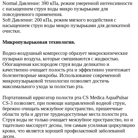
Normal Давление: 390 кПа, режим умеренной интенсивности
с насыщением струи воды микро пузырьками для
повседневного применения.
Soft Давление: 200 кПа, режим мягкого воздействия с
насыщением струи воды микро пузырьками для деликатной
очистки.
Микропузырьковая технология.
Водно-воздушный компрессор образует микроскопические
пузырьки воздуха, которые смешиваются с жидкостью.
Обогащенная кислородом струя воды деликатно и
качественно очищает полость рта и эффективно уничтожает
болезнетворные микробы. Использование современной
микропузырьковой технологии позволяет достичь
максимального ухода за полостью рта.
Портативный ирригатор полости рта CS Medica AquaPulsar
CS-3 позволяет, при помощи направленной водной струи,
бережно очищать межзубное пространство, пришеечные
области зуба и другие труднодоступные места полости рта.
Струя воды не только очищает межзубное пространство, но и
тщательно массирует десны, тем самым усиливая циркуляцию
крови, что является хорошей профилактикой заболеваний
десен.