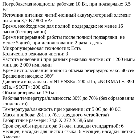
Потребляемая мощность: рабочая: 10 Вт, при подзарядке: 3,5
Вт
Источник питания: литий-ионный аккумуляторный элемент
питания 3,7 В / 800 мАч
Время, необходимое для полной подзарядки: не менее 16
часов (беспрерывно)
Время непрерывной работы после полной подзарядки: не
менее 5 дней, при использовании 2 раза в день
Микропузырьковая технология: Есть
Количество режимов чистки: 3
Частота колебаний при разных режимах чистки: от 1 200 имп./
мин. до 2 000 имп./мин
Время использования полного объема резервуара: макс. 40 сек
Вращение насадок: 360°
Давления воды: макс. «INTENSE»: 590 кПа, «NORMAL»: 390
кПа, «SOFT»: 200 кПа
Объем резервуара: 130 мл
Рабочая температура/влажность: 30% до 70% (без образования
конденсата)
Температура/влажность при хранении: от 5 0С до 40 0С
Масса прибора: 281 гр. (без зарядного устройства)
Габаритные размеры: 74,8 X 272 X 58,6 мм
Срок службы ирригатора: 3 года, насадки стандартной: 6
месяцев, насадки для чистки языка: 6 месяцев, насадки-щетки:
3 месяца