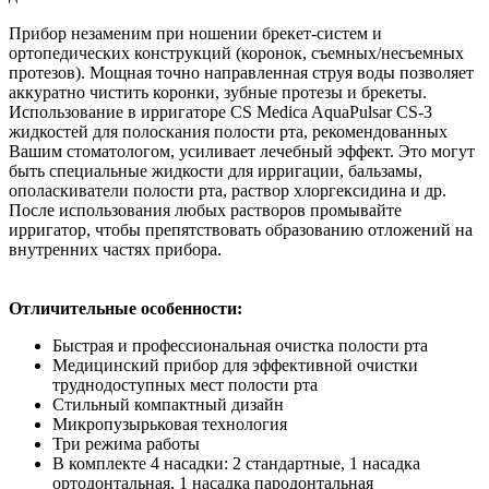
Прибор незаменим при ношении брекет-систем и
ортопедических конструкций (коронок, съемных/несъемных
протезов). Мощная точно направленная струя воды позволяет
аккуратно чистить коронки, зубные протезы и брекеты.
Использование в ирригаторе CS Medica AquaPulsar CS-3
жидкостей для полоскания полости рта, рекомендованных
Вашим стоматологом, усиливает лечебный эффект. Это могут
быть специальные жидкости для ирригации, бальзамы,
ополаскиватели полости рта, раствор хлоргексидина и др.
После использования любых растворов промывайте
ирригатор, чтобы препятствовать образованию отложений на
внутренних частях прибора.
Отличительные особенности:
Быстрая и профессиональная очистка полости рта
Медицинский прибор для эффективной очистки
труднодоступных мест полости рта
Стильный компактный дизайн
Микропузырьковая технология
Три режима работы
В комплекте 4 насадки: 2 стандартные, 1 насадка
ортодонтальная, 1 насадка пародонтальная